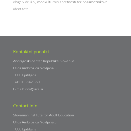
vloge v družbi, medkulturnih spretnosti ter posameznikove
identitete.
Kontaktni podatki
Andragoški center Republike Slovenije
Ulica Ambrožiča Novljana 5
1000 Ljubljana
Tel: 01 5842 560
E-mail:
info@acs.si
Contact info
Slovenian Institute for Adult Education
Ulica Ambrožiča Novljana 5
1000 Ljubljana