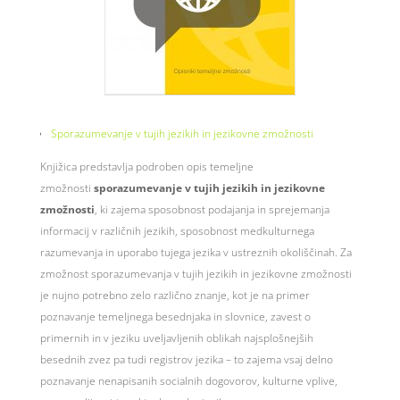
Sporazumevanje
v tujih jezikih in jezikovne zmožnosti
Knjižica predstavlja podroben opis temeljne
zmožnosti
sporazumevanje v tujih jezikih in jezikovne
zmožnosti
, ki zajema sposobnost podajanja in sprejemanja
informacij v različnih jezikih, sposobnost medkulturnega
razumevanja in uporabo tujega jezika v ustreznih okoliščinah. Za
zmožnost sporazumevanja v tujih jezikih in jezikovne zmožnosti
je nujno potrebno zelo različno znanje, kot je na primer
poznavanje temeljnega besednjaka in slovnice, zavest o
primernih in v jeziku uveljavljenih oblikah najsplošnejših
besednih zvez pa tudi registrov jezika – to zajema vsaj delno
poznavanje nenapisanih socialnih dogovorov, kulturne vplive,