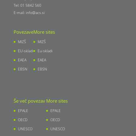
Tel: 01 5842 560
E-mail:
info@acs.si
Povezave
More sites
MIZŠ
MIZŠ
EU-skladi
Eu-skladi
EAEA
EAEA
EBSN
EBSN
Še več povezav
More sites
EPALE
EPALE
OECD
OECD
UNESCO
UNESCO