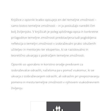
Knjižice z opisniki kratko opisujejo en del temeljne zmožnosti –
samo bistvo temeljne zmožnosti – in jo poskušajo narediti čim
bolj življenjsko. V knjižicah je poleg splošnega opisa in konkretne
prilagoditve temeljne zmožnosti predstavljena tudi poglobljena
refleksija o temeljni zmožnosti v izobraževalni praksi izkušenih
učiteljev in mentorjev ter ekspertov, ki se raziskovalno in
teoretično ukvarjajo s področjem temeljne zmožnosti.
Opisniki so uporabno in koristno orodje predvsem za
izobraževalce odraslih, načeloma pa v pomoč vsakomur, ki se
ukvarja z izobraževanjem odraslih, ali odraslim pri prepoznavanju
pomena in mesta temeljne zmožnosti v njihovem vsakodnevnem
življenju.