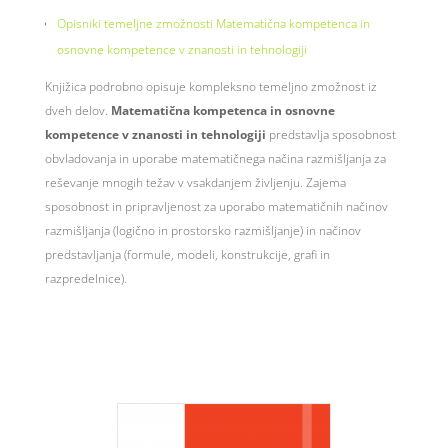
Opisniki temeljne zmožnosti Matematična kompetenca in
osnovne kompetence v znanosti in tehnologiji
Knjižica podrobno opisuje kompleksno temeljno zmožnost iz
dveh delov.
Matematična kompetenca in osnovne
kompetence v znanosti in tehnologiji
predstavlja sposobnost
obvladovanja in uporabe matematičnega načina razmišljanja za
reševanje mnogih težav v vsakdanjem življenju. Zajema
sposobnost in pripravljenost za uporabo matematičnih načinov
razmišljanja (logično in prostorsko razmišljanje) in načinov
predstavljanja (formule, modeli, konstrukcije, grafi in
razpredelnice).