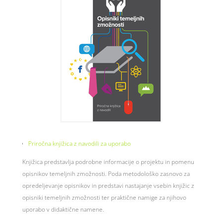
Priročna knjižica z navodili za uporabo
Knjižica predstavlja podrobne informacije o projektu in pomenu
opisnikov temeljnih zmožnosti. Poda metodološko zasnovo za
opredeljevanje opisnikov in predstavi nastajanje vsebin knjižic z
opisniki temeljnih zmožnosti ter praktične namige za njihovo
uporabo v didaktične namene.