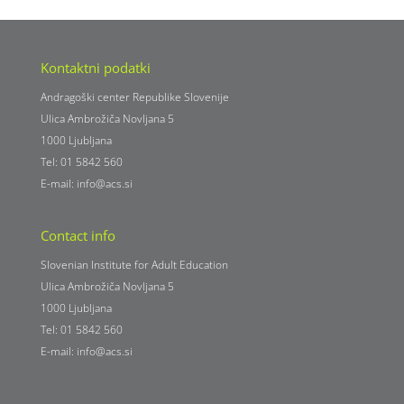
Kontaktni podatki
Andragoški center Republike Slovenije
Ulica Ambrožiča Novljana 5
1000 Ljubljana
Tel: 01 5842 560
E-mail:
info@acs.si
Contact info
Slovenian Institute for Adult Education
Ulica Ambrožiča Novljana 5
1000 Ljubljana
Tel: 01 5842 560
E-mail:
info@acs.si