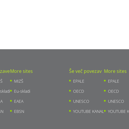
zave
More sites
Še več povezav
More sites
ZŠ
MIZŠ
EPALE
EPALE
skladi
Eu-skladi
OECD
OECD
EA
EAEA
UNESCO
UNESCO
SN
EBSN
YOUTUBE KANAL
YOUTUBE 