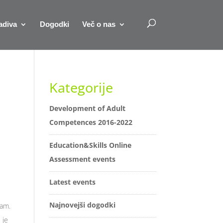
adiva
Dogodki
Več o nas
Kategorije
Development of Adult
Competences 2016-2022
Education&Skills Online
Assessment events
Latest events
Najnovejši dogodki
nam.
 je