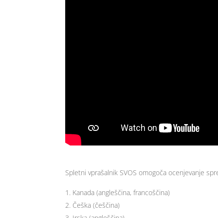
Spletni vprašalnik SVOS omogoča ocenjevanje spretn
Kanada (angleščina, francoščina)
Češka (češčina)
Irska (angleščina)