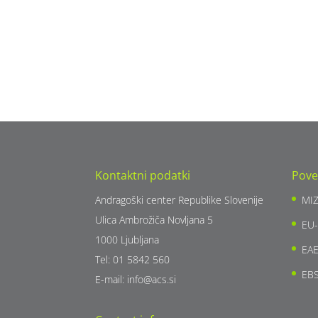
Kontaktni podatki
Pove
Andragoški center Republike Slovenije
MI
Ulica Ambrožiča Novljana 5
EU-
1000 Ljubljana
EA
Tel: 01 5842 560
EB
E-mail:
info@acs.si