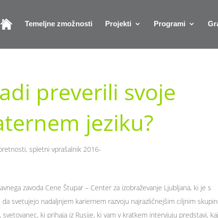
Temeljne zmožnosti
Projekti
Programi
Gr
radi preverili svoje
aternem jeziku?
retnosti, spletni vprašalnik 2016-
avnega zavoda Cene Štupar – Center za izobraževanje Ljubljana, ki je s
 da svetujejo nadaljnjem kariernem razvoju najrazličnejšim ciljnim skupi
svetovanec, ki prihaja iz Rusije, ki vam v kratkem intervjuju predstavi, kaj