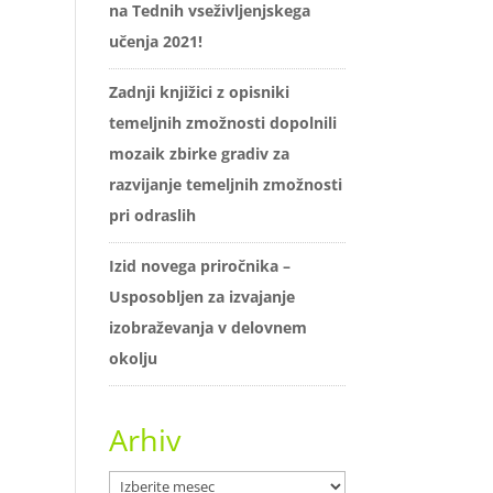
na Tednih vseživljenjskega
učenja 2021!
Zadnji knjižici z opisniki
temeljnih zmožnosti dopolnili
mozaik zbirke gradiv za
razvijanje temeljnih zmožnosti
pri odraslih
Izid novega priročnika –
Usposobljen za izvajanje
izobraževanja v delovnem
okolju
Arhiv
Arhiv