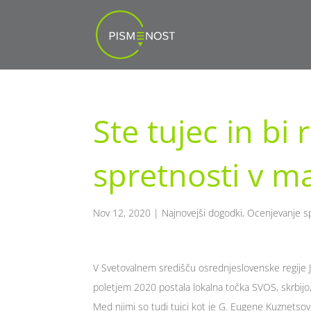
Ste tujec in bi 
spretnosti v m
Nov 12, 2020
|
Najnovejši dogodki
,
Ocenjevanje sp
V Svetovalnem središču osrednjeslovenske regije J
poletjem 2020 postala lokalna točka SVOS, skrbijo,
Med njimi so tudi tujci kot je G. Eugene Kuznetsov, 