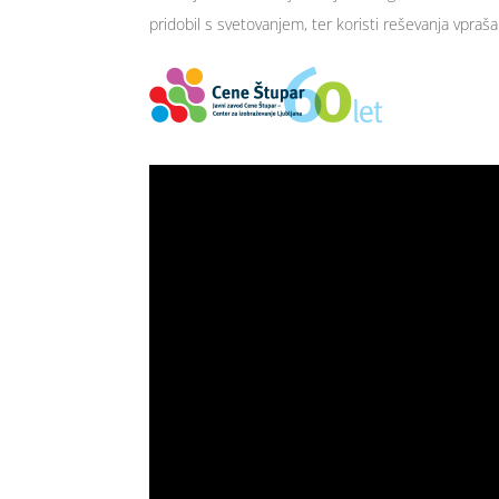
pridobil s svetovanjem, ter koristi reševanja vpraš